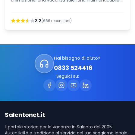
animazione. Una vacanza salentina indimenticabile ti
aspetta.
3.3
(
656
recensioni)
Hai bisogno di aiuto?
0833 524416
Seguici su:
Salentonet.it
Il portale storico per le vacanze in Salento dal 2005.
Autenticità e tradizione al servizio del tuo soggiorno ideale.