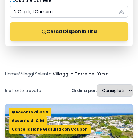
Ospiti e Camere
2 Ospiti, 1 Camera
Cerca Disponibilità
Home
›
Villaggi Salento
›
Villaggi a Torre dell'Orso
5
offerte trovate
Ordina per:
❤️Acconto di € 99
Acconto di € 99
Cancellazione Gratuita con Coupon