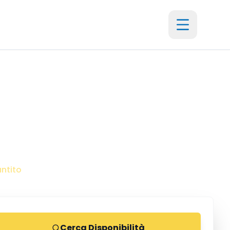
li
sogno
antito
Cerca Disponibilità