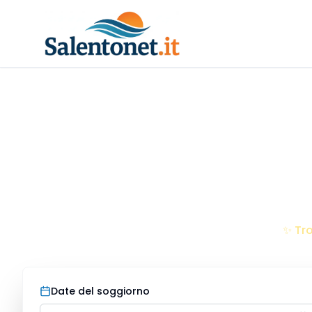
V
Scop
✨ Tro
Date del soggiorno