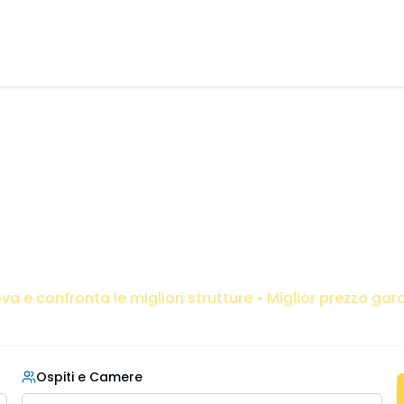
Il portale storico dal 2005 -
21
anni di esperienza
acanze
Gallipo
ri le migliori offerte per la tua vacanza da 
va e confronta le migliori strutture • Miglior prezzo gar
Ospiti e Camere