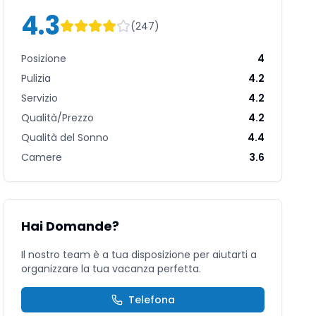
4.3
(
247
)
Posizione
4
Pulizia
4.2
Servizio
4.2
Qualità/Prezzo
4.2
Qualità del Sonno
4.4
Camere
3.6
Hai Domande?
Il nostro team è a tua disposizione per aiutarti a
organizzare la tua vacanza perfetta.
Telefona