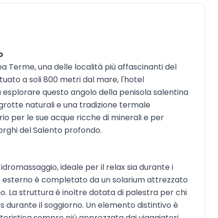
o
 Terme, una delle località più affascinanti del
tuato a soli 800 metri dal mare, l'hotel
 esplorare questo angolo della penisola salentina
 grotte naturali e una tradizione termale
o per le sue acque ricche di minerali e per
orghi del Salento profondo.
dromassaggio, ideale per il relax sia durante i
azio esterno è completato da un solarium attrezzato
o. La struttura è inoltre dotata di palestra per chi
s durante il soggiorno. Un elemento distintivo è
teristica sempre più apprezzata dai viaggiatori