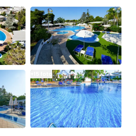
+
15
foto