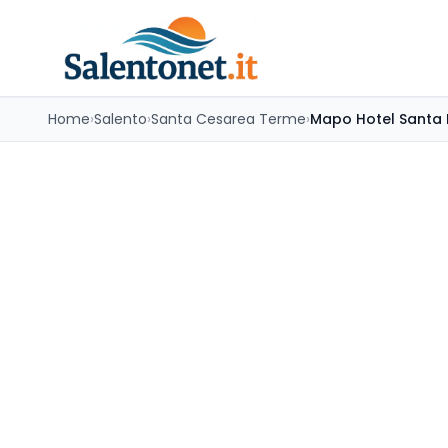
Home
›
Salento
›
Santa Cesarea Terme
›
Mapo Hotel Santa 
Mapo Hotel Sant
Santa Cesarea Terme
4.3
TripAdvisor (
247
re
Scopri il fascino di Santa Cesarea Terme, per
grotte marine. Una destinazione autentica do
una vacanza indimenticabile.