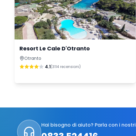
Resort Le Cale D'Otranto
Otranto
4.1
(
3114
recensioni)
Hai bisogno di aiuto?
Parla con i nostri