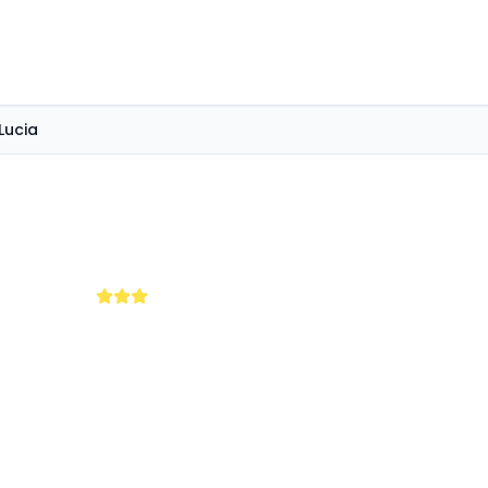
Lucia
a Lucia
censioni)
la del Salento con acque cristalline e
ve tradizione e natura si incontrano per