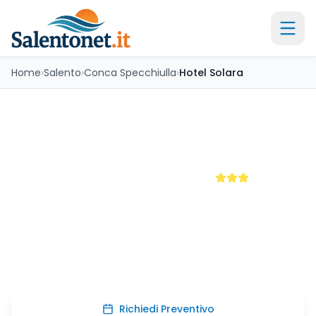
Home
›
Salento
›
Conca Specchiulla
›
Hotel Solara
Hotel Solara
Conca Specchiulla
4.1
TripAdvisor (
672
recensioni)
Scopri il fascino di Conca Specchiulla con una
struttura moderna dotata di piscina, giardini e servizi
completi. Perfetto per famiglie, offre camere
confortevoli, WiFi gratuito e colazione inclusa. A
pochi passi da Otranto e le sue bellezze salentine.
Richiedi Preventivo