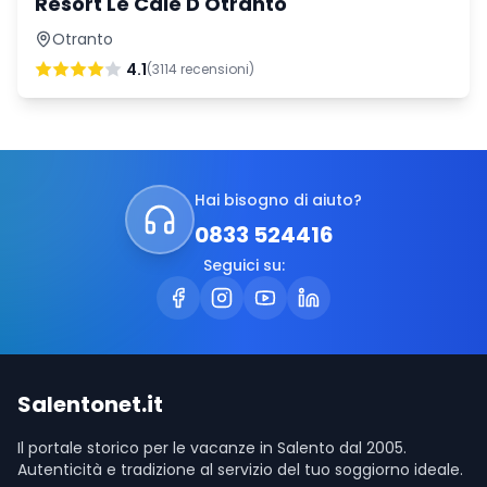
Resort Le Cale D'Otranto
Otranto
4.1
(
3114
recensioni)
Hai bisogno di aiuto?
0833 524416
Seguici su:
Salentonet.it
Il portale storico per le vacanze in Salento dal 2005.
Autenticità e tradizione al servizio del tuo soggiorno ideale.