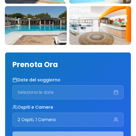
+
17
foto
Prenota Ora
Date del soggiorno
Seleziona le date
Ospiti e Camere
2 Ospiti, 1 Camera