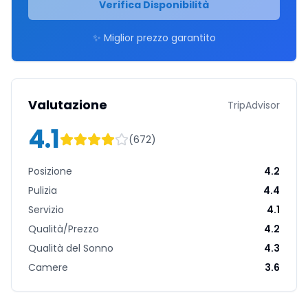
Verifica Disponibilità
✨ Miglior prezzo garantito
Valutazione
TripAdvisor
4.1
(
672
)
Posizione
4.2
Pulizia
4.4
Servizio
4.1
Qualità/Prezzo
4.2
Qualità del Sonno
4.3
Camere
3.6